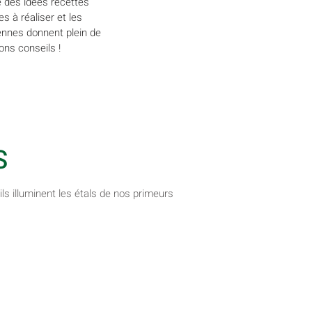
e des idées recettes
es à réaliser et les
iennes donnent plein de
ons conseils !
Marie
S
ils illuminent les étals de nos primeurs