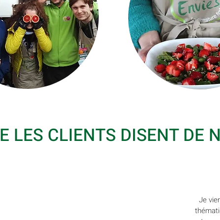
E LES CLIENTS DISENT DE N
"
Je vie
s aide
Des animations qui sont
thémati
n qui
toujours une découverte