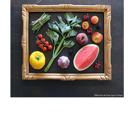
G
M
69