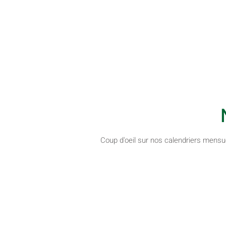
nous pouvons avoir confi
pour acheter de bons prod
frais. Pas toujours facile de
où aller.
Adèle
Coup d'oeil sur nos calendriers mensu