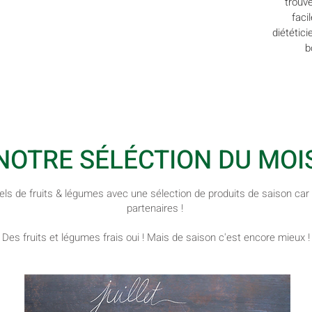
trouv
ance
en termes de variétés et
facil
uits
de saveurs !
diététic
 savoir
b
Pascal
NOTRE SÉLÉCTION DU MOI
els de fruits & légumes avec une sélection de produits de saison car
partenaires !
Des fruits et légumes frais oui ! Mais de saison c'est encore mieux !