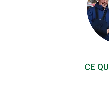
CE QU
"
Une marque unique qui nou
à identifier les primeurs e